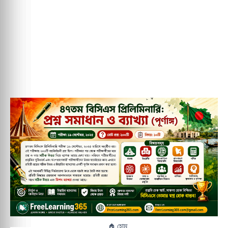
🏠 হোম