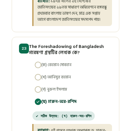
ব্যাখ্যা:
১৯৭৪ সালের ২৫ সেপ্টেম্বর
জাতিসংঘের ২৯তম সাধারণ অধিবেশনে বঙ্গবন্ধু
প্রথমবার বাংলায় ভাষণ দেন, মাত্র এক সপ্তাহ
আগে বাংলাদেশ জাতিসংঘের সদস্যপদ পায়।
The Foreshadowing of Bangladesh
23
গবেষণা গ্রন্থটির লেখক কে?
(ক) রেহমান সোবহান
(খ) আনিসুর রহমান
(গ) নুরুল ইসলাম
(ঘ) হারুন-অর-রশিদ
✔ সঠিক উত্তর: (ঘ) হারুন-অর-রশিদ
ব্যাখ্যা:
এই গ্রন্থের লেখক অধ্যাপক ড. হারুন-