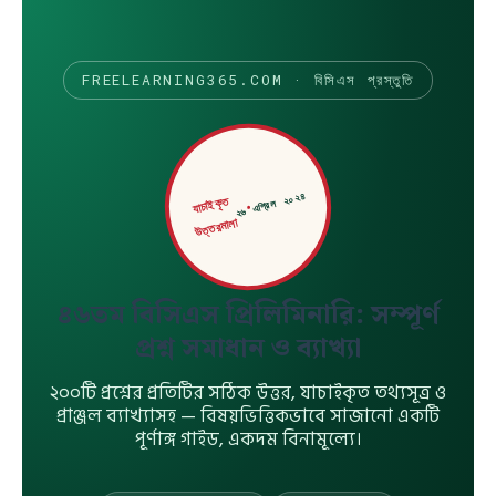
FREELEARNING365.COM · বিসিএস প্রস্তুতি
২৬ এপ্রিল ২০২৪
যাচাইকৃত
উত্তরমালা
৪৬তম বিসিএস প্রিলিমিনারি: সম্পূর্ণ
প্রশ্ন সমাধান ও ব্যাখ্যা
২০০টি প্রশ্নের প্রতিটির সঠিক উত্তর, যাচাইকৃত তথ্যসূত্র ও
প্রাঞ্জল ব্যাখ্যাসহ — বিষয়ভিত্তিকভাবে সাজানো একটি
পূর্ণাঙ্গ গাইড, একদম বিনামূল্যে।