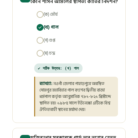
কোন শাসন আমলের স্থাপত্য কীর্তির নিদর্শন?
(ক) মৌর্য
(খ) পাল
(গ) গুপ্ত
(ঘ) চন্দ্র
✔ সঠিক উত্তর: (খ) পাল
ব্যাখ্যা:
নওগাঁ জেলার পাহাড়পুরে অবস্থিত
সোমপুর মহাবিহার পাল বংশের দ্বিতীয় রাজা
ধর্মপাল কর্তৃক আনুমানিক ৭৮১-৮২১ খ্রিস্টাব্দে
স্থাপিত হয়। ১৯৮৫ সালে ইউনেস্কো এটিকে বিশ্ব
ঐতিহ্যবাহী স্থানের মর্যাদা দেয়।
মুজিবনগর সরকারকে গার্ড অব অনার নেতৃত্ব