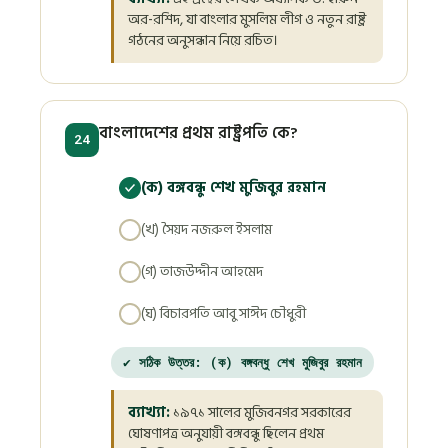
অর-রশিদ, যা বাংলার মুসলিম লীগ ও নতুন রাষ্ট্র
গঠনের অনুসন্ধান নিয়ে রচিত।
বাংলাদেশের প্রথম রাষ্ট্রপতি কে?
24
(ক) বঙ্গবন্ধু শেখ মুজিবুর রহমান
(খ) সৈয়দ নজরুল ইসলাম
(গ) তাজউদ্দীন আহমেদ
(ঘ) বিচারপতি আবু সাঈদ চৌধুরী
✔ সঠিক উত্তর: (ক) বঙ্গবন্ধু শেখ মুজিবুর রহমান
ব্যাখ্যা:
১৯৭১ সালের মুজিবনগর সরকারের
ঘোষণাপত্র অনুযায়ী বঙ্গবন্ধু ছিলেন প্রথম