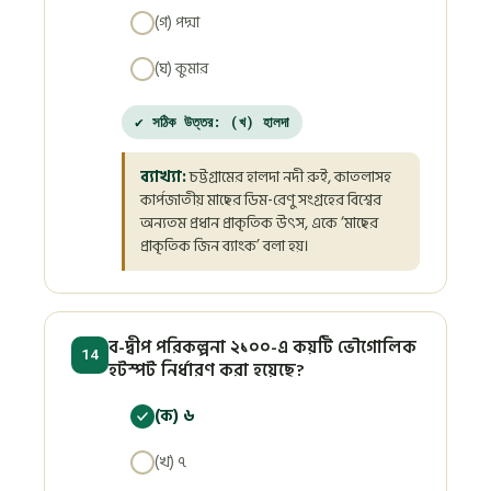
(গ) পদ্মা
(ঘ) কুমার
✔ সঠিক উত্তর: (খ) হালদা
ব্যাখ্যা:
চট্টগ্রামের হালদা নদী রুই, কাতলাসহ
কার্পজাতীয় মাছের ডিম-রেণু সংগ্রহের বিশ্বের
অন্যতম প্রধান প্রাকৃতিক উৎস, একে ‘মাছের
প্রাকৃতিক জিন ব্যাংক’ বলা হয়।
ব-দ্বীপ পরিকল্পনা ২১০০-এ কয়টি ভৌগোলিক
14
হটস্পট নির্ধারণ করা হয়েছে?
(ক) ৬
(খ) ৭