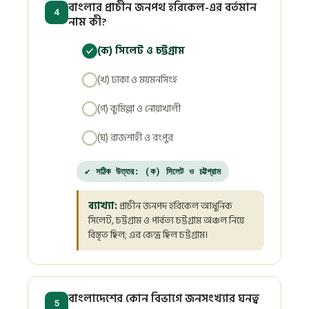
বাংলার প্রাচীন জনপথ হরিকেল-এর বর্তমান
4
নাম কী?
(ক) সিলেট ও চট্টগ্রাম
(খ) ঢাকা ও ময়মনসিংহ
(গ) কুমিল্লা ও নোয়াখালী
(ঘ) রাজশাহী ও রংপুর
✔ সঠিক উত্তর: (ক) সিলেট ও চট্টগ্রাম
ব্যাখ্যা:
প্রাচীন জনপদ হরিকেল আধুনিক
সিলেট, চট্টগ্রাম ও পার্বত্য চট্টগ্রাম অঞ্চল নিয়ে
বিস্তৃত ছিল; এর কেন্দ্র ছিল চট্টগ্রাম।
বাংলাদেশের কোন বিভাগে জনসংখ্যার ঘনত্ব
5