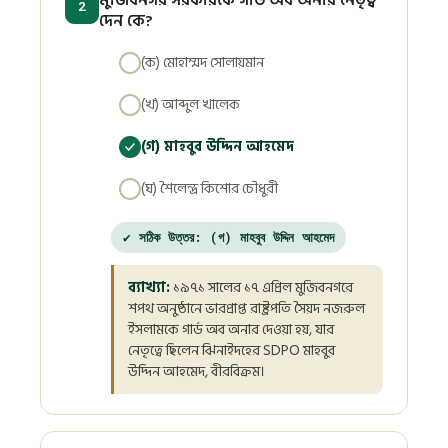
2
দেন কে?
(ক) মোহাম্মদ সোলায়মান
(খ) আব্দুল খালেক
(গ) মাহবুব উদ্দিন আহমেদ
(ঘ) শৈলেন্দ্র কিশোর চৌধুরী
✔ সঠিক উত্তর: (গ) মাহবুব উদ্দিন আহমেদ
ব্যাখ্যা:
১৯৭১ সালের ১৭ এপ্রিল মুজিবনগরে
শপথ অনুষ্ঠানে ভারপ্রাপ্ত রাষ্ট্রপতি সৈয়দ নজরুল
ইসলামকে গার্ড অব অনার দেওয়া হয়, যার
নেতৃত্বে ছিলেন ঝিনাইদহের SDPO মাহবুব
উদ্দিন আহমেদ, বীরবিক্রম।