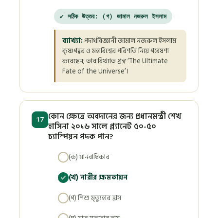
✔ সঠিক উত্তর: (গ) জামাল নজরুল ইসলাম
ব্যাখ্যা:
পদার্থবিজ্ঞানী জামাল নজরুল ইসলাম
কৃষ্ণগহ্বর ও মহাবিশ্বের পরিণতি নিয়ে গবেষণা
করেছেন; তার বিখ্যাত গ্রন্থ ‘The Ultimate
Fate of the Universe’।
কোন ক্ষেত্রে অবদানের জন্য প্রধানমন্ত্রী শেখ
17
হাসিনা ২০১৬ সালে প্ল্যানেট ৫০-৫০
চ্যাম্পিয়ন পদক পান?
(ক) মানবাধিকার
(খ) নারীর ক্ষমতায়ন
(গ) শিশু মৃত্যুহার হ্রাস