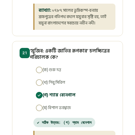
ব্যাখ্যা:
১৭৮৭ সালের ভূমিকম্প-বন্যায়
ব্রহ্মপুত্রের গতিপথ বদলে যমুনার সৃষ্টি হয়, তাই
যমুনা বাংলাদেশের সবচেয়ে নবীন নদী।
‘মুজিব: একটি জাতির রূপকার’ চলচ্চিত্রের
21
পরিচালক কে?
(ক) গুরু দত্ত
(খ) শিবু সিরিল
(গ) শ্যাম বেনেগাল
(ঘ) বিশাল ভরদ্বাজ
✔ সঠিক উত্তর: (গ) শ্যাম বেনেগাল