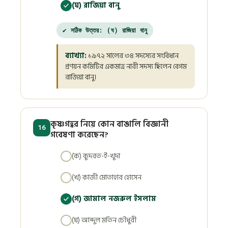
(ঘ) রাজিয়া বানু
✔ সঠিক উত্তর: (ঘ) রাজিয়া বানু
ব্যাখ্যা:
১৯৭২ সালের ৩৪ সদস্যের সংবিধান
প্রণয়ন কমিটির একমাত্র নারী সদস্য ছিলেন বেগম
রাজিয়া বানু।
কৃষ্ণগহ্বর নিয়ে কোন বাঙালি বিজ্ঞানী
16
গবেষণা করেছেন?
(ক) কুদরত-ই-খুদা
(খ) কাজী মোতাহার হোসেন
(গ) জামাল নজরুল ইসলাম
(ঘ) আব্দুল মতিন চৌধুরী