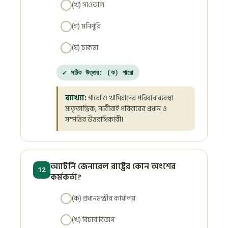
(খ) সাওতাল
(গ) মনিপুরি
(ঘ) চাকমা
✔ সঠিক উত্তর: (ক) গারো
ব্যাখ্যা:
গারো ও খাসিয়াদের পরিবার ব্যবস্থা
মাতৃতান্ত্রিক; নারীরাই পরিবারের প্রধান ও
সম্পত্তির উত্তরাধিকারী।
অ্যাটর্নি জেনারেল রাষ্ট্রের কোন অংশের
12
কর্মকর্তা?
(ক) প্রধানমন্ত্রীর কার্যালয়
(খ) বিচার বিভাগ