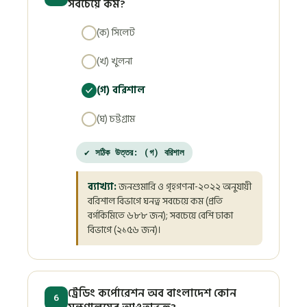
সবচেয়ে কম?
(ক) সিলেট
(খ) খুলনা
(গ) বরিশাল
(ঘ) চট্টগ্রাম
✔ সঠিক উত্তর: (গ) বরিশাল
ব্যাখ্যা:
জনশুমারি ও গৃহগণনা-২০২২ অনুযায়ী
বরিশাল বিভাগে ঘনত্ব সবচেয়ে কম (প্রতি
বর্গকিমিতে ৬৮৮ জন); সবচেয়ে বেশি ঢাকা
বিভাগে (২১৫৬ জন)।
ট্রেডিং কর্পোরেশন অব বাংলাদেশ কোন
6